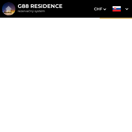
G88 RESIDENCE
CHF
rezervačný systém
1. Výber pobytu
2. Doplnkové služby
3. Vaše údaje
Dátum príchodu
Dátum odchodu
Prosím vyberte
Prosím vyberte
Inšpirujte sa akciovými pobytmi
Cena od
0 EUR