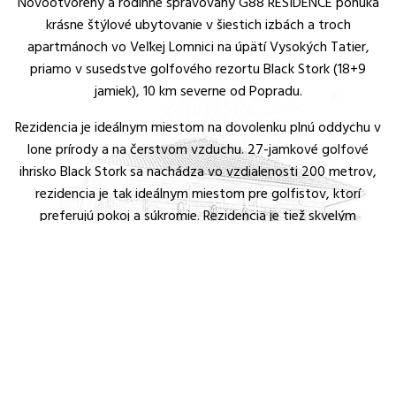
Novootvorený a rodinne spravovaný G88 RESIDENCE ponúka
krásne štýlové ubytovanie v šiestich izbách a troch
apartmánoch vo Veľkej Lomnici na úpätí Vysokých Tatier,
priamo v susedstve golfového rezortu Black Stork (18+9
jamiek), 10 km severne od Popradu.
Rezidencia je ideálnym miestom na dovolenku plnú oddychu v
lone prírody a na čerstvom vzduchu. 27-jamkové golfové
ihrisko Black Stork sa nachádza vo vzdialenosti 200 metrov,
rezidencia je tak ideálnym miestom pre golfistov, ktorí
preferujú pokoj a súkromie. Rezidencia je tiež skvelým
miestom na pobyt pre rodiny s deťmi od 6 rokov,
obchodných cestujúcich či návštevníkov, ktorí si chcú užiť
dovolenku vo Vysokých a Nízkych Tatrách, Slovenskom raji, či
Pieninskom národnom parku. V okolí sú rozsiahle možnosti na
turistiku, cyklistiku či lyžovanie. U nás nájdete výnimočnú
ponuku satelitnej televízie s viac ako 400 televíznymi a 200
rozhlasovými kanálmi, precízne rozdelenými tematicky i
jazykovo. Počas dňa a večer môžete relaxovať v záhrade v